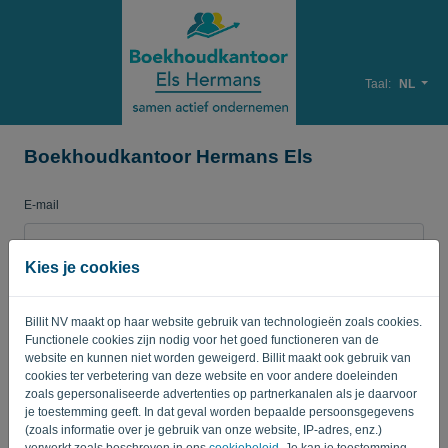
Taal:
NL
Boekhoudkantoor Hermans Els
E-mail
Kies je cookies
Wachtwoord
Billit NV maakt op haar website gebruik van technologieën zoals cookies.
Functionele cookies zijn nodig voor het goed functioneren van de
Herinner me
Wachtwoord vergeten?
website en kunnen niet worden geweigerd. Billit maakt ook gebruik van
cookies ter verbetering van deze website en voor andere doeleinden
zoals gepersonaliseerde advertenties op partnerkanalen als je daarvoor
AANMELDEN
je toestemming geeft. In dat geval worden bepaalde persoonsgegevens
(zoals informatie over je gebruik van onze website, IP-adres, enz.)
verwerkt zoals beschreven in ons
cookiebeleid
. Je kan je toestemming