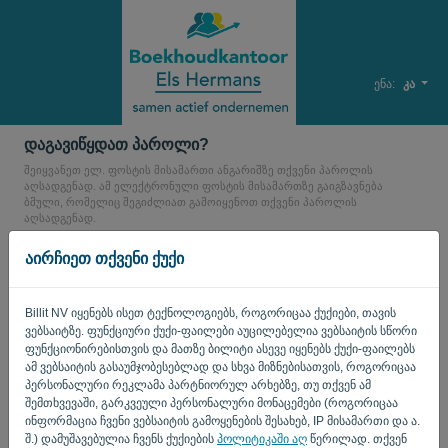
ენა:
კა
დაგავიწყდათ პაროლი?
შეიყვანეთ ელ. ფოსტის მისამართი ანგარიშზე თქვენი პაროლის
აღსადგენად. ამ ელექტრონული ფოსტის მისამართზე გაიგზავნება
ბმული, რომელიც შეგიძლიათ გამოიყენოთ თქვენი პაროლის
აღსადგენად.
ელ-ფოსტა
აირჩიეთ თქვენი ქუქი
Billit NV იყენებს ისეთ ტექნოლოგიებს, როგორიცაა ქუქიები, თავის
თქვენ არ ხართ კომპიუტერი? შეავსეთ '
'.
ვებსაიტზე. ფუნქციური ქუქი-ფაილები აუცილებელია ვებსაიტის სწორი
ფუნქციონირებისთვის და მათზე ბილიტი ასევე იყენებს ქუქი-ფაილებს
ამ ვებსაიტის გასაუმჯობესებლად და სხვა მიზნებისათვის, როგორიცაა
პერსონალური რეკლამა პარტნიორულ არხებზე, თუ თქვენ ამ
ᲑᲛᲣᲚᲘᲡ ᲒᲐᲒᲖᲐᲕᲜᲐ
შემთხვევაში, გარკვეული პერსონალური მონაცემები (როგორიცაა
ინფორმაცია ჩვენი ვებსაიტის გამოყენების შესახებ, IP მისამართი და ა.
შ.) დამუშავებულია ჩვენს ქუქიების
პოლიტიკაში აღ
წერილად. თქვენ